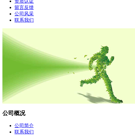
资质认证
留言反馈
公司风采
联系我们
公司概况
公司简介
联系我们