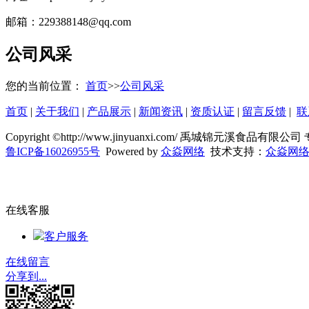
邮箱：229388148@qq.com
公司风采
您的当前位置：
首页
>>
公司风采
首页
|
关于我们
|
产品展示
|
新闻资讯
|
资质认证
|
留言反馈
|
联
Copyright ©http://www.jinyuanxi.com/ 禹城锦元溪食品有限
鲁ICP备16026955号
Powered by
众焱网络
技术支持：
众焱网
在线客服
客户服务
在线留言
分享到...