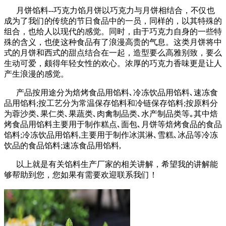
月饼馅料--巧克力馅月饼以巧克力与月饼相结合，不仅也
成为了我们的传统的节日食品中的一员，同样的，以其特殊的
组合，也给人以现代的感觉。同时，由于巧克力自身的一些特
殊的含义，也使这种食品有了浪漫高贵的气息。这类月饼将中
式的月饼和西式的甜点结合在一起，造型要么高雅别致，要么
生动可爱，颇得年轻女性的欢心。浓厚的巧克力香味更是让人
产生浪漫的感觉。
产品按用途分为焙烤食品用馅料､冷冻饮品用馅料､速冻食
品用馅料;按工艺分为常温保存馅料和冷链保存馅料;按原料分
为蓉沙类､果仁类､果蔬类､肉禽制品类､水产制品类等｡其中焙
烤食品用馅料主要用于制作糕点､面包､月饼等焙烤食品的食品
馅料;冷冻饮品用馅料,主要用于制作冰淇淋､雪糕､冰品等冷冻
饮品的食品馅料;速冻食品用馅料,
以上就是有关馅料生产厂家的相关讲解，希望我的讲解能
够帮助到您，您如果有需要欢迎联系我们！