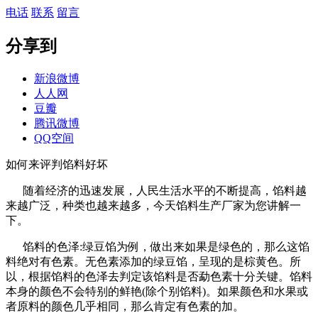
电话
联系
留言
分享到
新浪微博
人人网
豆瓣
腾讯微博
QQ空间
如何来评判馅料好坏
随着经济的迅速发展，人民生活水平的不断提高，馅料越
来越广泛，种类也越来越多，今天馅料生产厂家为您讲解一
下。
馅料的色泽:绿豆馅为例，做出来如果是绿色的，那么这馅
料绝对有色素。无色素添加的绿豆馅，呈现的是棕黄色。所
以，根据馅料的色泽去判定该馅料是否勐色素十分关键。馅料
本身的颜色不会特别的鲜艳(除个别馅料)。如果颜色和水果或
者原料的颜色几乎相同，那么肯定有色素的加。