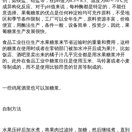
剂，如镁盐、钴盐等，在pH值为6.5～8.5、温度为60～70℃完
成异构化反应。对于pH值来说，每种酶都是特定的，不能任
意选择。果葡糖浆的优点是任何种淀粉均可充作原料，不受地
区和季节条件限制，工厂可以全年生产，原料资源丰富，价格
便宜，用酶法生产，条件一般，设备简单，投资少，因此，果
葡糖浆生产发展很快。
食品工业往往生产水果糖浆来节省运输时的重量和费用，这样
的糖浆在使用时或者在零销部门被加水冲开后成为果汁。比如
饭店、酒吧里卖出来的橘子汁几乎完全都是用水果糖浆冲开
的。此外在食品工业中糖浆往往是使用玉米、马铃薯或者小麦
等制成的，而不是使用比较昂贵的甘蔗等制成的。
一些鸡尾酒里也可以加糖浆。
自制方法
水果压碎后加水煮，将果肉过滤掉，加糖，然后继续煮，直到